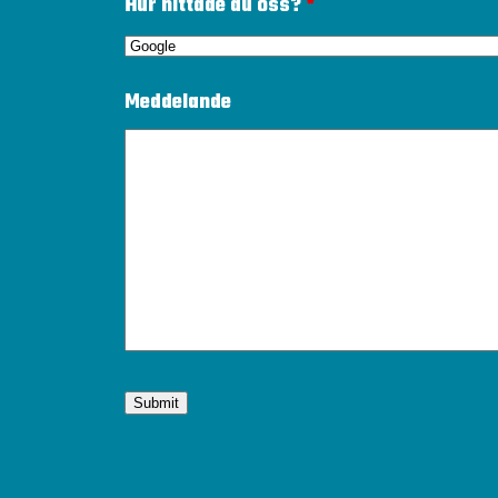
Hur hittade du oss?
*
Meddelande