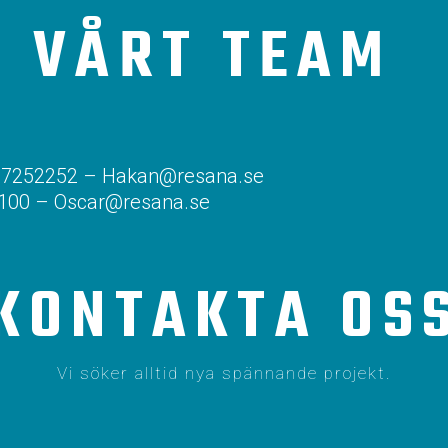
VÅRT TEAM
0-7252252 – Hakan@resana.se
3100 – Oscar@resana.se
KONTAKTA OS
Vi söker alltid nya spännande projekt.