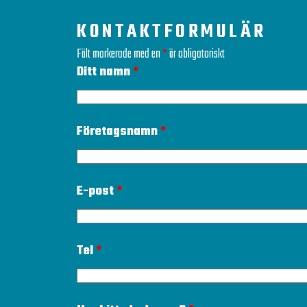
KONTAKTFORMULÄR
Fält markerade med en
*
är obligatoriskt
Ditt namn
*
Företagsnamn
*
E-post
*
Tel
*